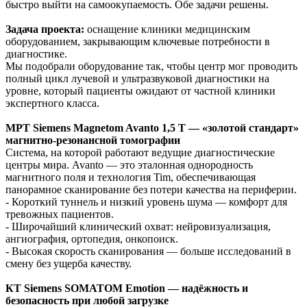
быстро выйти на самоокупаемость. Обе задачи решены.
Задача проекта:
оснащение клиники медицинским
оборудованием, закрывающим ключевые потребности в
диагностике.
Мы подобрали оборудование так, чтобы центр мог проводить
полный цикл лучевой и ультразвуковой диагностики на
уровне, который пациенты ожидают от частной клиники
экспертного класса.
МРТ Siemens Magnetom Avanto 1,5 Т — «золотой стандарт»
магнитно-резонансной томографии
Система, на которой работают ведущие диагностические
центры мира. Avanto — это эталонная однородность
магнитного поля и технология Tim, обеспечивающая
панорамное сканирование без потери качества на периферии.
- Короткий туннель и низкий уровень шума — комфорт для
тревожных пациентов.
- Широчайший клинический охват: нейровизуализация,
ангиография, ортопедия, онкопоиск.
- Высокая скорость сканирования — больше исследований в
смену без ущерба качеству.
КТ Siemens SOMATOM Emotion — надёжность и
безопасность при любой загрузке