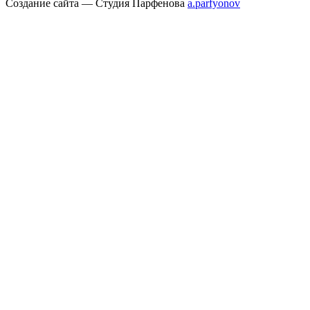
Создание сайта — Студия Парфенова
a
.parfyonov
ГК «Резонанс» — поставщик медицинского оборудования в России.
Купить
медицинское оборудование
для МРТ, КТ, УЗИ и рентген-диагностики под
ключ. Контракты с Siemens, Philips, GE, Hitachi, Canon. Сервис 24/7, лизинг,
трейд-ин. 300+ проектов в 85 регионах.