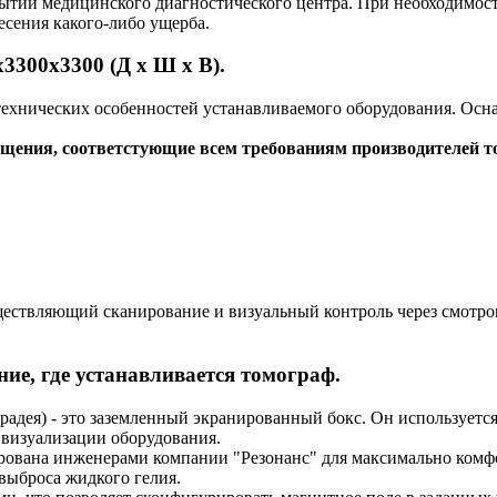
рытии медицинского диагностического центра. При необходимост
есения какого-либо ущерба.
3300х3300 (Д х Ш х В).
ехнических особенностей устанавливаемого оборудования. Осн
щения, соответстующие всем требованиям производителей т
уществляющий сканирование и визуальный контроль через смотр
ие, где устанавливается томограф.
арадея) - это заземленный экранированный бокс. Он использует
 визуализации оборудования.
ована инженерами компании "Резонанс" для максимально комфо
выброса жидкого гелия.