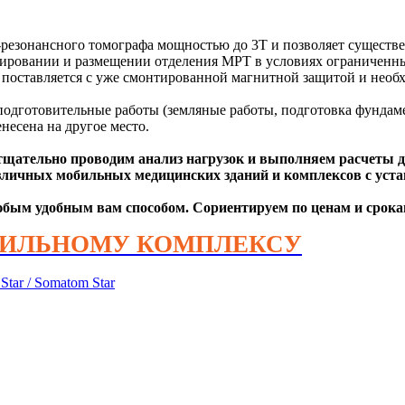
езонансного томографа мощностью до 3T и позволяет существен
нировании и размещении отделения МРТ в условиях ограниченн
. поставляется с уже смонтированной магнитной защитой и нео
одготовительные работы (земляные работы, подготовка фундам
есена на другое место.
щательно проводим анализ нагрузок и выполняем расчеты дл
зличных мобильных м
едицинских зданий и комплексов с ус
бым удобным вам способом. Сориентируем по ценам и срокам
ОБИЛЬНОМУ КОМПЛЕКСУ