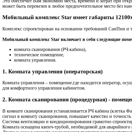
Это обеспечит Вам экономию места, времени и затрат при отк
может быть перевезен в любое предпочтительное место без нан
Мобильный комплекс Star имеет габариты 12100х
Комплекс спроектирован на основании требований СанПин и т
Мобильный комплекс Star включает в себя следующие поме
комната сканирования (РЧ-кабина),
техническое помещение,
комната управления.
1. Комната управления (операторская)
Комната управления – помещение,где находится оператор, ос
для комфортного управления кабинетом.
2. Комната сканирования (процедурная) - помещен
В комнате сканирования устанавливается РЧ кабина (клетка Ф
сигнал в комнату сканирования, повышает качество и точность
Система вентиляции и кондиционирования грамотно спроектир
Комната оснащена квенч-трубой, необходимой для аварийного 